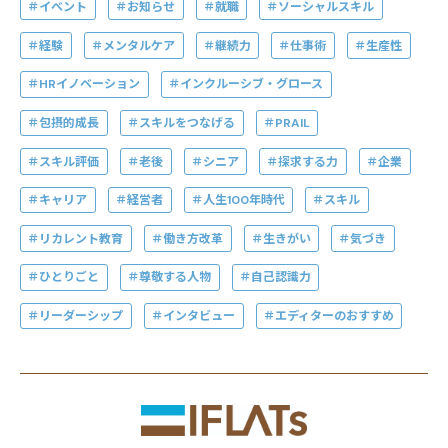
イベント
お知らせ
就職
ソーシャルスキル
経験
メンタルケア
継続力
仕事術
生産性
HRイノベーション
インクルーシブ・グロース
包摂的成長
スキルをつなげる
PRAIL
スキル評価
老後
シニア
探求する力
企業
キャリア
経営者
人生100年時代
スキル
リカレント教育
働き方改革
生きがい
気づき
ひとりごと
尊敬する人物
自己認識力
リーダーシップ
インタビュー
エディターのおすすめ