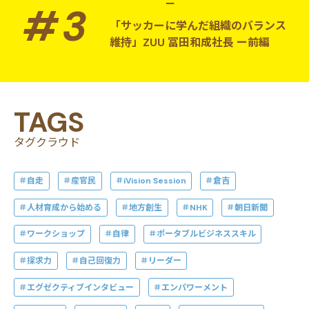
ー
「サッカーに学んだ組織のバランス
維持」ZUU 冨田和成社長 ー前編
TAGS
タグクラウド
自走
産官民
iVision Session
倉吉
人材育成から始める
地方創生
NHK
朝日新聞
ワークショップ
自律
ポータブルビジネススキル
探求力
自己回復力
リーダー
エグゼクティブインタビュー
エンパワーメント