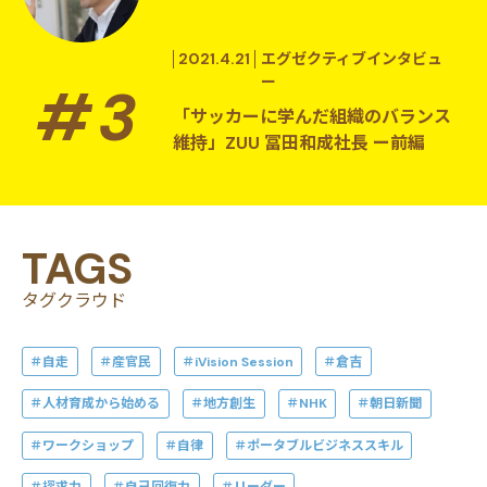
2021.4.21
エグゼクティブインタビュ
ー
「サッカーに学んだ組織のバランス
維持」ZUU 冨田和成社長 ー前編
TAGS
タグクラウド
自走
産官民
iVision Session
倉吉
人材育成から始める
地方創生
NHK
朝日新聞
ワークショップ
自律
ポータブルビジネススキル