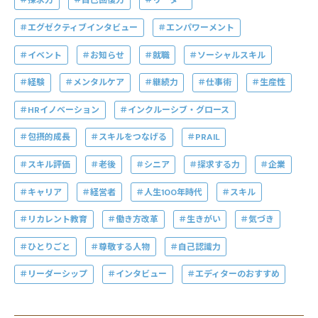
探求力
自己回復力
リーダー
エグゼクティブインタビュー
エンパワーメント
イベント
お知らせ
就職
ソーシャルスキル
経験
メンタルケア
継続力
仕事術
生産性
HRイノベーション
インクルーシブ・グロース
包摂的成長
スキルをつなげる
PRAIL
スキル評価
老後
シニア
探求する力
企業
キャリア
経営者
人生100年時代
スキル
リカレント教育
働き方改革
生きがい
気づき
ひとりごと
尊敬する人物
自己認識力
リーダーシップ
インタビュー
エディターのおすすめ