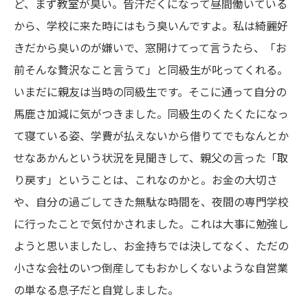
ど、まず教室が臭い。皆汗だくになって昼間働い
てい
る
から、学校に来た時にはもう臭いんですよ。私は綺麗好
きだから臭いの
が
嫌いで、窓開け
てって
言うたら、「お
前そんな贅沢なこと言うて」と同級生が叱ってくれる。
いまだに親友は当時の同級生
です。
そこに通って自分の
馬鹿さ加減に気がつ
きました
。同級生のくたくた
になっ
て
寝て
い
る姿、学費が払えないから借りてでもなんとか
せなあかんという状況を見聞きして、親父の言った
「
取
り戻す
」
ということは、これなのかと。お金の大切さ
や、自分の過ごしてきた無駄な時間を、夜間の専門学校
に行ったことで気付かされました。これは大事に勉強し
ようと思いましたし、お金持ちでは決してなく、ただの
小さな会社のいつ倒産してもおかしくないような自営業
の単なる息子だと自覚
しました
。