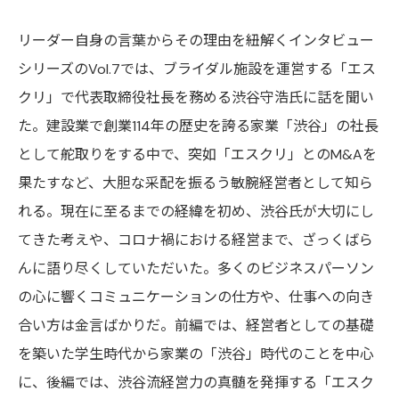
リーダー自身の言葉からその理由を紐解くインタビュー
シリーズのVol.7では、ブライダル施設を運営する「エス
クリ」で代表取締役社長を務める渋谷守浩氏に話を聞い
た。建設業で創業114年の歴史を誇る家業「渋谷」の社長
として舵取りをする中で、突如「エスクリ」とのM&Aを
果たすなど、大胆な采配を振るう敏腕経営者として知ら
れる。現在に至るまでの経緯を初め、渋谷氏が大切にし
てきた考えや、コロナ禍における経営まで、ざっくばら
んに語り尽くしていただいた。多くのビジネスパーソン
の心に響くコミュニケーションの仕方や、仕事への向き
合い方は金言ばかりだ。前編では、経営者としての基礎
を築いた学生時代から家業の「渋谷」時代のことを中心
に、後編では、渋谷流経営力の真髄を発揮する「エスク