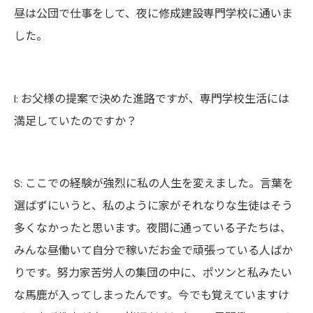
昼は公団で仕事をして、夜に修成建設専門学校に通いま
した。
I:
お父様の提案で決めた進路ですが、専門学校生活には
満足していたのですか？
S:
ここでの経験が強烈に
私
の人生を変えました。言葉を
選ばずにいうと、私のように家がそれなりな生徒はそう
多くなかったと思います
。夜間に通っている
子たちは、
みんな昼働いて自分で稼いだお金で頑張って
い
る
人
ばか
りです。努力家苦労人の集団の中に、ポツンと
私
みたい
な馬鹿が入ってしまったんです。今でも覚えて
い
ますけ