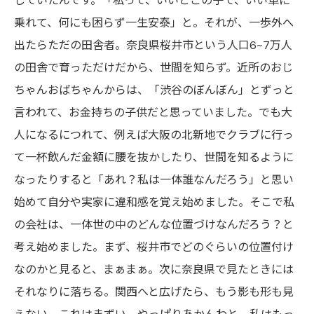
していたんです。「
私
って
、
いいとこの子で
、
いい車に
乗
れて、
何にも困らず一生安泰」と。それが、一歩外へ
出たらただの田舎者。奈良県桜井市という人口
6~7
万
人
の
田舎で育っただけだから、世間を知ら
ず
。近所のおじ
ちゃんおばちゃんからは、「渋谷のぼんぼん」とずっと
言われて、お金持ちの子供だと思って
いました
。でも大
人になるにつれて、例えば大阪の北新地でクラブに行っ
て一杯飲んだ金額に腰
を
抜かしたり、世間を知るように
な
ったりする
と「あれ？私は一体誰なんだろう」と思い
始めて自分や実家に違和感を覚え始めました
。そこで私
の会社は、一体世の中のどんな位置づけなんだろう？と
考え始めました。
まず、桜井市でどのぐらいの位置付け
なのかと見ると、まぁまぁ。次に奈良県で見たときには
それなりに落ちる。関西
へ
と広げたら、もう影も形も見