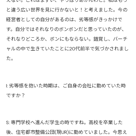
えない。これ
は
まずい、やっぱりあかんわと。
私
はもっ
と違う広い世界を見に行かないと！と考えました
。
今の
経営者としての自分があるのは、劣等感がきっかけで
す。自分ではそれなりのボンボンだと思っていたのが、
それなりどころか、ボンにもならない。錯覚し、バーチ
ャルの中で生きていたことに
20
代前半で気づかされまし
た
。
I:
劣等感を抱いた時期は、ご自身の会社に勤めていた時
ですか？
S: 専門学校へ進んだ
学生の時ですね。高校を卒業した
後、住宅都市整備公団
(
現
UR
)に勤めていました。今思え