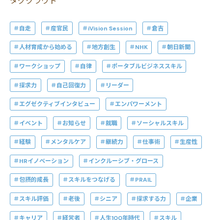
タグクラウド
自走
産官民
iVision Session
倉吉
人材育成から始める
地方創生
NHK
朝日新聞
ワークショップ
自律
ポータブルビジネススキル
探求力
自己回復力
リーダー
エグゼクティブインタビュー
エンパワーメント
イベント
お知らせ
就職
ソーシャルスキル
経験
メンタルケア
継続力
仕事術
生産性
HRイノベーション
インクルーシブ・グロース
包摂的成長
スキルをつなげる
PRAIL
スキル評価
老後
シニア
探求する力
企業
キャリア
経営者
人生100年時代
スキル