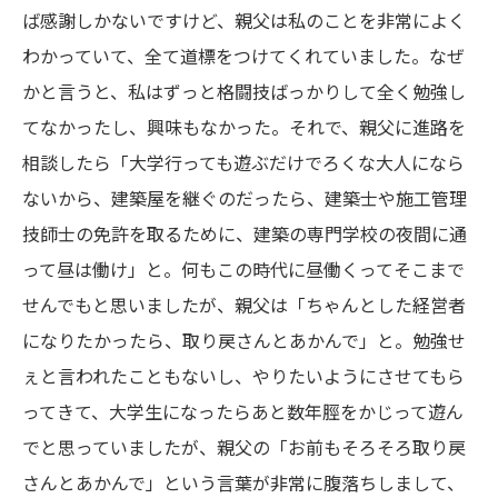
ば感謝しかないですけど、親父は
私
のことを非常によく
わかっていて、全て道標をつけてくれてい
ました
。なぜ
かと言うと、
私
はずっと格闘技ばっかりして全く勉強し
てなかったし、興味もなかった。それで、親父に進路を
相談したら「大学行っても遊ぶだけでろくな大人になら
ないから、建築屋を継ぐのだったら、建築士や施工管理
技師士の免許を取るために、建築の専門学校の夜間に通
って昼は働け」と。何もこの時代に昼働くってそこまで
せんでもと思
いましたが
、親父は「ちゃんとした経営者
になりたかったら、取り戻さんとあかんで」と。勉強せ
ぇと言われたこともないし、やりたいようにさせてもら
ってきて、
大
学生になったらあと数年脛をかじって遊ん
でと思っていましたが、親父の「お前もそろそろ取り戻
さんとあかんで」という言葉が非常に腹落ち
しまして、