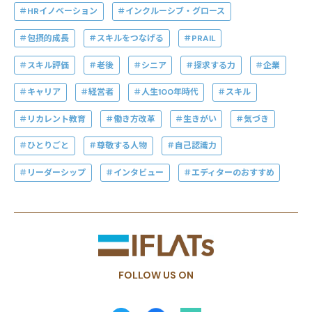
HRイノベーション
インクルーシブ・グロース
包摂的成長
スキルをつなげる
PRAIL
スキル評価
老後
シニア
探求する力
企業
キャリア
経営者
人生100年時代
スキル
リカレント教育
働き方改革
生きがい
気づき
ひとりごと
尊敬する人物
自己認識力
リーダーシップ
インタビュー
エディターのおすすめ
FOLLOW US ON