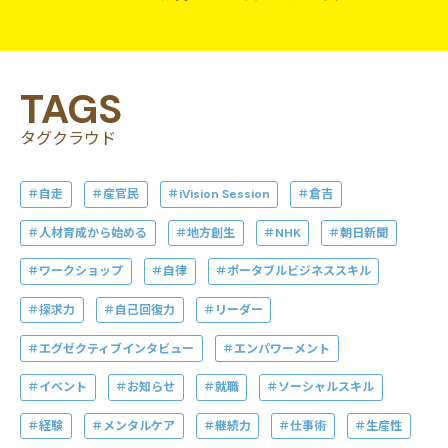
TAGS
タグクラウド
自走
産官民
iVision Session
倉吉
人材育成から始める
地方創生
NHK
朝日新聞
ワークショップ
自律
ポータブルビジネススキル
探求力
自己回復力
リーダー
エグゼクティブインタビュー
エンパワーメント
イベント
お知らせ
就職
ソーシャルスキル
経験
メンタルケア
継続力
仕事術
生産性