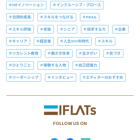
HRイノベーション
インクルーシブ・グロース
包摂的成長
スキルをつなげる
PRAIL
スキル評価
老後
シニア
探求する力
企業
キャリア
経営者
人生100年時代
スキル
リカレント教育
働き方改革
生きがい
気づき
ひとりごと
尊敬する人物
自己認識力
リーダーシップ
インタビュー
エディターのおすすめ
FOLLOW US ON