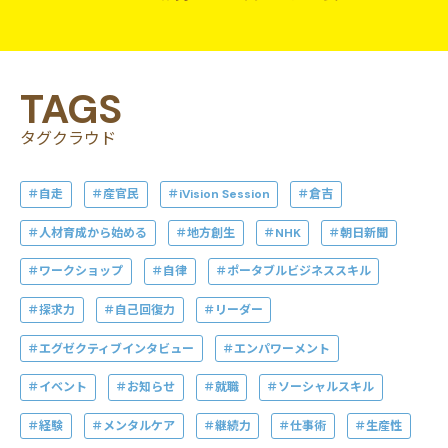
TAGS
タグクラウド
自走
産官民
iVision Session
倉吉
人材育成から始める
地方創生
NHK
朝日新聞
ワークショップ
自律
ポータブルビジネススキル
探求力
自己回復力
リーダー
エグゼクティブインタビュー
エンパワーメント
イベント
お知らせ
就職
ソーシャルスキル
経験
メンタルケア
継続力
仕事術
生産性