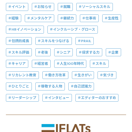
イベント
お知らせ
就職
ソーシャルスキル
経験
メンタルケア
継続力
仕事術
生産性
HRイノベーション
インクルーシブ・グロース
包摂的成長
スキルをつなげる
PRAIL
スキル評価
老後
シニア
探求する力
企業
キャリア
経営者
人生100年時代
スキル
リカレント教育
働き方改革
生きがい
気づき
ひとりごと
尊敬する人物
自己認識力
リーダーシップ
インタビュー
エディターのおすすめ