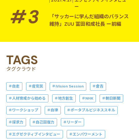
2021.4.21
エグゼクティブインタビュ
ー
「サッカーに学んだ組織のバランス
維持」ZUU 冨田和成社長 ー前編
TAGS
タグクラウド
自走
産官民
iVision Session
倉吉
人材育成から始める
地方創生
NHK
朝日新聞
ワークショップ
自律
ポータブルビジネススキル
探求力
自己回復力
リーダー
エグゼクティブインタビュー
エンパワーメント